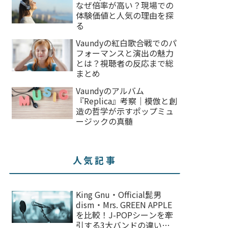
なぜ倍率が高い？現場での
体験価値と人気の理由を探
る
Vaundyの紅白歌合戦でのパ
フォーマンスと演出の魅力
とは？視聴者の反応まで総
まとめ
Vaundyのアルバム
『Replica』考察｜模倣と創
造の哲学が示すポップミュ
ージックの真髄
人気記事
King Gnu・Official髭男
dism・Mrs. GREEN APPLE
を比較！J-POPシーンを牽
引する3大バンドの違いを