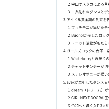
中田ヤスタカによる革
一糸乱れぬダンスとデ
アイドル黄金期の到来を
プッチモニが築いたモ
Buono!が示したロ
ユニット活動がもたら
ガールズロックの台頭！
Whiteberryと夏祭り
チャットモンチーが切
ステレオポニーが描い
avexが牽引したダンス
dream（ドリーム）
GIRL NEXT DOOR
令和へと続く女性3人