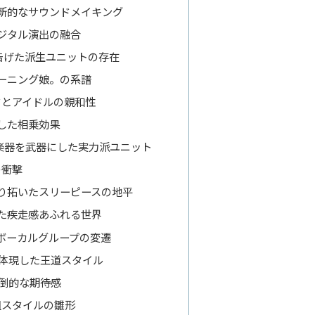
新的なサウンドメイキング
ジタル演出の融合
告げた派生ユニットの存在
ーニング娘。の系譜
ックとアイドルの親和性
した相乗効果
楽器を武器にした実力派ユニット
の衝撃
り拓いたスリーピースの地平
た疾走感あふれる世界
＆ボーカルグループの変遷
が体現した王道スタイル
の圧倒的な期待感
組スタイルの雛形