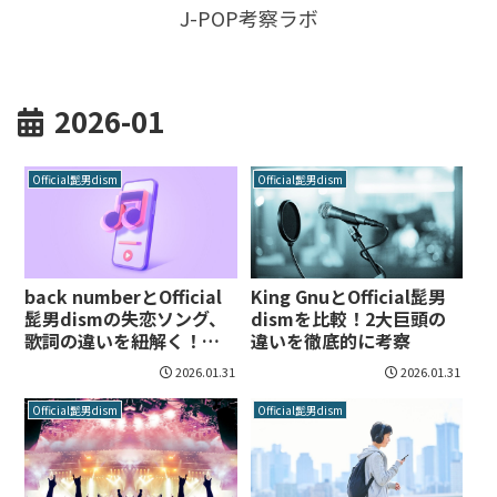
J-POP考察ラボ
2026-01
Official髭男dism
Official髭男dism
back numberとOfficial
King GnuとOfficial髭男
髭男dismの失恋ソング、
dismを比較！2大巨頭の
歌詞の違いを紐解く！共
違いを徹底的に考察
感の正体とは
2026.01.31
2026.01.31
Official髭男dism
Official髭男dism