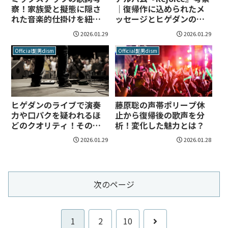
察！家族愛と擬態に隠さ
｜復帰作に込められたメ
れた音楽的仕掛けを紐解
ッセージとヒゲダンの現
く
在地
2026.01.29
2026.01.29
Official髭男dism
Official髭男dism
ヒゲダンのライブで演奏
藤原聡の声帯ポリープ休
力や口パクを疑われるほ
止から復帰後の歌声を分
どのクオリティ！その衝
析！変化した魅力とは？
撃の理由とは？
2026.01.29
2026.01.28
次のページ
次
1
2
10