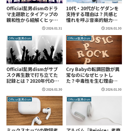
Official髭男dismのドラ
10代・20代がヒゲダンを
マ主題歌とタイアップの
支持する理由は？共感と
親和性から紐解くヒット
憧れを呼ぶ音楽的魅力を
の成功法則
分析
2026.01.31
2026.01.30
Official髭男dism
Official髭男dism
Official髭男dismがサブ
Cry Babyの転調回数が異
スク再生数で打ち立てた
常なのになぜヒットし
記録とは？2020年代の音
た？中毒性を生む理由を
楽シーンで覇権を握る理
徹底分析
2026.01.30
2026.01.30
由を紐解く
Official髭男dism
Official髭男dism
ミックスナッツの歌詞考
アルバム『Rejoice』考察