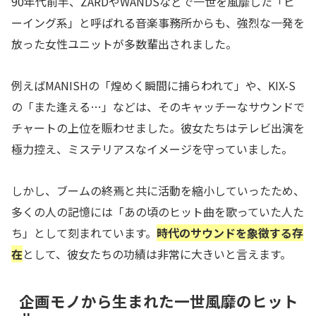
90年代前半、ZARDやWANDSなどで一世を風靡した「ビ
ーイング系」と呼ばれる音楽事務所からも、強烈な一発を
放った女性ユニットが多数輩出されました。
例えばMANISHの「煌めく瞬間に捕らわれて」や、KIX-S
の「また逢える…」などは、そのキャッチーなサウンドで
チャートの上位を賑わせました。彼女たちはテレビ出演を
極力控え、ミステリアスなイメージを守っていました。
しかし、ブームの終焉と共に活動を縮小していったため、
多くの人の記憶には「あの頃のヒット曲を歌っていた人た
ち」として刻まれています。
時代のサウンドを象徴する存
在
として、彼女たちの功績は非常に大きいと言えます。
企画モノから生まれた一世風靡のヒット