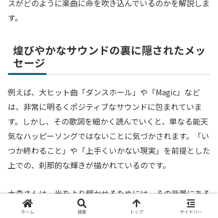
スがどのように楽曲に命を吹き込んでいるのかを解説しま
す。
煌びやかなサウンドの裏に隠されたメッ
セージ
例えば、大ヒット曲「ダンスホール」や「Magic」など
は、非常に明るくポジティブなサウンドに包まれていま
す。しかし、その歌詞を細かく読んでいくと、単なる能天
気なハッピーソングではないことに気づかされます。「い
つか終わること」や「上手くいかない現実」を前提とした
上での、刹那的な輝きが描かれているのです。
大森さんは、光をより輝かせるためには、その背景にある
影の存在を忘れてはならないと考えているようです。影を
ホーム
検索
トップ
サイドバー