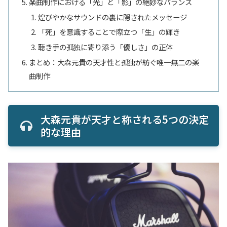
楽曲制作における「光」と「影」の絶妙なバランス
煌びやかなサウンドの裏に隠されたメッセージ
「死」を意識することで際立つ「生」の輝き
聴き手の孤独に寄り添う「優しさ」の正体
まとめ：大森元貴の天才性と孤独が紡ぐ唯一無二の楽
曲制作
大森元貴が天才と称される5つの決定
的な理由