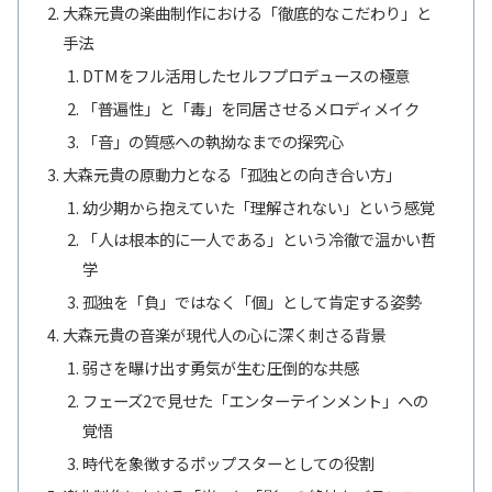
大森元貴の楽曲制作における「徹底的なこだわり」と
手法
DTMをフル活用したセルフプロデュースの極意
「普遍性」と「毒」を同居させるメロディメイク
「音」の質感への執拗なまでの探究心
大森元貴の原動力となる「孤独との向き合い方」
幼少期から抱えていた「理解されない」という感覚
「人は根本的に一人である」という冷徹で温かい哲
学
孤独を「負」ではなく「個」として肯定する姿勢
大森元貴の音楽が現代人の心に深く刺さる背景
弱さを曝け出す勇気が生む圧倒的な共感
フェーズ2で見せた「エンターテインメント」への
覚悟
時代を象徴するポップスターとしての役割