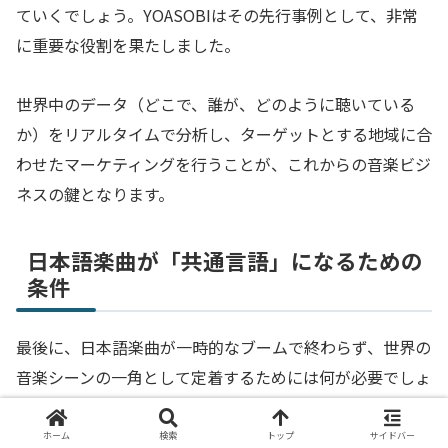
ていくでしょう。YOASOBIはその先行事例として、非常
に重要な役割を果たしました。
世界中のデータ（どこで、誰が、どのように聴いている
か）をリアルタイムで分析し、ターゲットとする地域に合
わせたマーケティングを行うことが、これからの音楽ビジ
ネスの鍵となります。
日本語楽曲が「共通言語」になるための
条件
最後に、日本語楽曲が一時的なブームで終わらず、世界の
音楽シーンの一角として定着するためには何が必要でしょ
うか。それは、日本語という言語が持つ「感情の機微」や
「美しい旋律」を、普遍的な人間の感情と結びつけ続ける
ホーム
検索
トップ
サイドバー