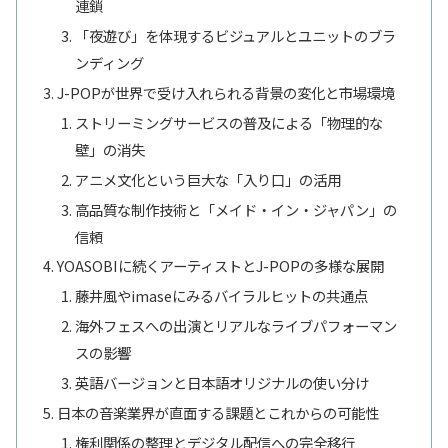
連鎖
「夜遊び」を体現するビジュアルとユニットのブラ
ンディング
J-POPが世界で受け入れられる背景の変化と市場環境
ストリーミングサービスの普及による「物理的な
壁」の消失
アニメ文化という巨大な「入り口」の活用
高品質な制作技術と「メイド・イン・ジャパン」の
信頼
YOASOBIに続くアーティストとJ-POPの多様な展開
藤井風やimaseにみるバイラルヒットの共通点
海外フェスへの出演とリアルなライブパフォーマン
スの影響
英語バージョンと日本語オリジナルの使い分け
日本の音楽業界が直面する課題とこれからの可能性
権利関係の整理とデジタル配信への完全移行